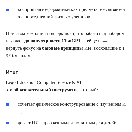
восприятия информатики как предмета, не связанног
о с повседневной жизнью учеников.
При этом компания подчёркивает, что работа над набором
началась
до популярности ChatGPT
, а её цель —
вернуть фокус на
базовые принципы
ИИ, восходящие к 1
970‑м годам.
Итог
Lego Education Computer Science & AI —
это
образовательный инструмент
, который:
сочетает физическое конструирование с изучением И
Т;
делает ИИ «прозрачным» и понятным для детей;