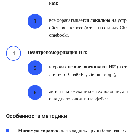
нам;
всё обрабатывается
локально
на устр
ойствах в классе (в т. ч. на старых Chr
omebook).
Неантропоморфизация ИИ
:
в уроках
не очеловечивают ИИ
(в от
личие от ChatGPT, Gemini и др.);
акцент на «механике» технологий, а н
е на диалоговом интерфейсе.
Особенности методики
Минимум экранов
: для младших групп большая час