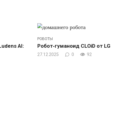
РОБОТЫ
udens AI:
Робот‑гуманоид CLOiD от LG
27.12.2025
0
92