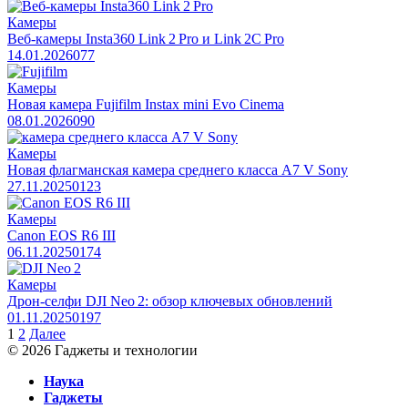
Камеры
Веб‑камеры Insta360 Link 2 Pro и Link 2C Pro
14.01.2026
0
77
Камеры
Новая камера Fujifilm Instax mini Evo Cinema
08.01.2026
0
90
Камеры
Новая флагманская камера среднего класса A7 V Sony
27.11.2025
0
123
Камеры
Canon EOS R6 III
06.11.2025
0
174
Камеры
Дрон‑селфи DJI Neo 2: обзор ключевых обновлений
01.11.2025
0
197
Пагинация
1
2
Далее
записей
© 2026 Гаджеты и технологии
Наука
Гаджеты