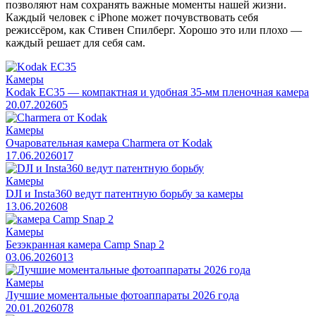
позволяют нам сохранять важные моменты нашей жизни.
Каждый человек с iPhone может почувствовать себя
режиссёром, как Стивен Спилберг. Хорошо это или плохо —
каждый решает для себя сам.
Камеры
Kodak EC35 — компактная и удобная 35-мм пленочная камера
20.07.2026
0
5
Камеры
Очаровательная камера Charmera от Kodak
17.06.2026
0
17
Камеры
DJI и Insta360 ведут патентную борьбу за камеры
13.06.2026
0
8
Камеры
Безэкранная камера Camp Snap 2
03.06.2026
0
13
Камеры
Лучшие моментальные фотоаппараты 2026 года
20.01.2026
0
78