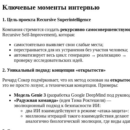
Ключевые моменты интервью
1. Цель проекта Recursive Superintelligence
Компания стремится создать
рекурсивно самосовершенствую
Recursive Self‑Improvement), которая:
самостоятельно выявляет свои слабые места;
перестраивается для их устранения без участия человека;
автоматизирует весь цикл: генерацию → реализацию →
проверку исследовательских идей.
2. Уникальный подход: концепция «открытости»
Ричард Сокер подчёркивает, что их метод основан на
открыто
это не просто лозунг, а техническая концепция. Примеры:
Модель Genie 3
(разработка Google DeepMind под руково
«Радужная команда»
(идея Тима Роктешеля) —
эволюционный подход к безопасности ИИ:
два ИИ взаимодействуют в режиме «атака‑защита»: 
миллионы итераций такого взаимодействия делают
аналогично биологической эволюции, где виды адап