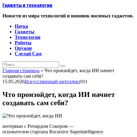
Перейти
Гаджеты и технологии
к
контенту
Новости из мира технологий и новинок носимых гаджетов.
Наука
Гаджеты
Технологии
Роботы
Оружие
Сделай Сам
Search
for:
Главная страница
»
Что произойдет, когда ИИ начнет
создавать сам себя?
15.05.2026
Искусственный интеллект
0
11
Что произойдет, когда ИИ начнет
создавать сам себя?
интервью с Ричардом Сокером —
основателем стартапа Recursive Superintelligence.