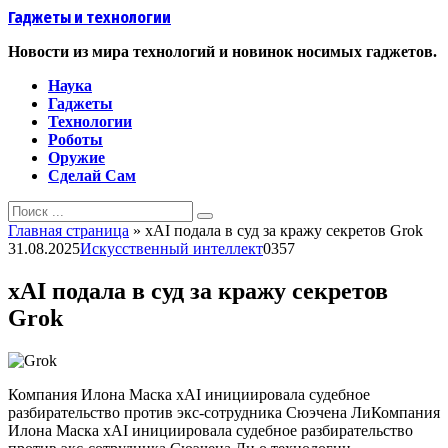
Перейти
Гаджеты и технологии
к
контенту
Новости из мира технологий и новинок носимых гаджетов.
Наука
Гаджеты
Технологии
Роботы
Оружие
Сделай Сам
Search
for:
Главная страница
»
xAI подала в суд за кражу секретов Grok
31.08.2025
Искусственный интеллект
0
357
xAI подала в суд за кражу секретов
Grok
Компания Илона Маска xAI инициировала судебное
разбирательство против экс-сотрудника Сюэчена ЛиКомпания
Илона Маска xAI инициировала судебное разбирательство