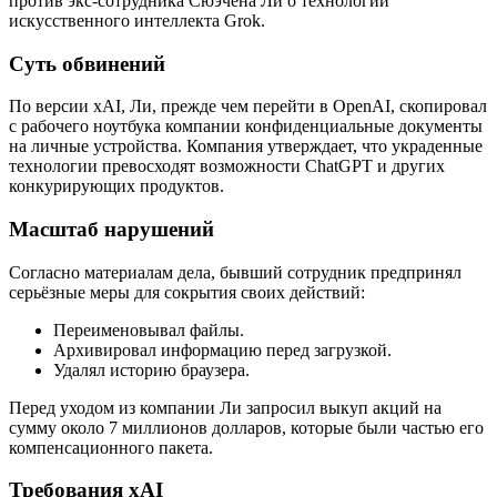
против экс-сотрудника Сюэчена Ли о технологии
искусственного интеллекта Grok.
Суть обвинений
По версии xAI, Ли, прежде чем перейти в OpenAI, скопировал
с рабочего ноутбука компании конфиденциальные документы
на личные устройства. Компания утверждает, что украденные
технологии превосходят возможности ChatGPT и других
конкурирующих продуктов.
Масштаб нарушений
Согласно материалам дела, бывший сотрудник предпринял
серьёзные меры для сокрытия своих действий:
Переименовывал файлы.
Архивировал информацию перед загрузкой.
Удалял историю браузера.
Перед уходом из компании Ли запросил выкуп акций на
сумму около 7 миллионов долларов, которые были частью его
компенсационного пакета.
Требования xAI