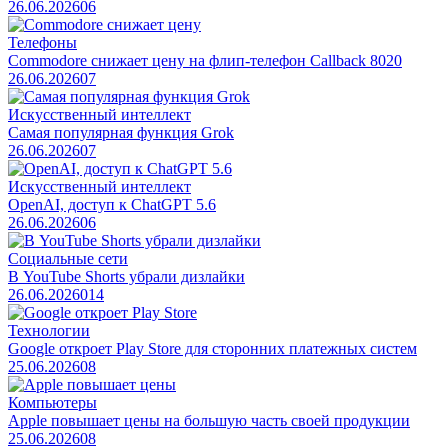
26.06.2026
0
6
Телефоны
Commodore снижает цену на флип‑телефон Callback 8020
26.06.2026
0
7
Искусственный интеллект
Самая популярная функция Grok
26.06.2026
0
7
Искусственный интеллект
OpenAI, доступ к ChatGPT 5.6
26.06.2026
0
6
Социальные сети
В YouTube Shorts убрали дизлайки
26.06.2026
0
14
Технологии
Google откроет Play Store для сторонних платежных систем
25.06.2026
0
8
Компьютеры
Apple повышает цены на большую часть своей продукции
25.06.2026
0
8