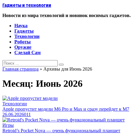
Перейти
Гаджеты и технологии
к
контенту
Новости из мира технологий и новинок носимых гаджетов.
Наука
Гаджеты
Технологии
Роботы
Оружие
Сделай Сам
Search
for:
Главная страница
»
Архивы для Июнь 2026
Месяц:
Июнь 2026
Технологии
Apple пропустит модели M6 Pro и Max и сразу перейдет к M7
26.06.2026
0
11
Игры
Retroid’s Pocket Nova — очень функциональный планшет