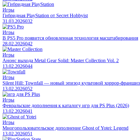
Игры
Гибридная PlayStation от Secret Hobbyist
31.03.2026
0
32
Игры
В PS5 Pro появится обновленная технология масштабирования
28.02.2026
0
42
Игры
Анонс выхода Metal Gear Solid: Master Collection Vol. 2
13.02.2026
0
44
Игры
Silent Hill: Townfall — новый эпизод культовой хоррор‑франши
13.02.2026
0
52
Игры
Февральские дополнения к каталогу игр для PS Plus (2026)
13.02.2026
0
41
Игры
Многопользовательское дополнение Ghost of Yotei: Legend
13.02.2026
0
51