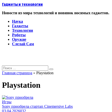
Перейти
Гаджеты и технологии
к
контенту
Новости из мира технологий и новинок носимых гаджетов.
Наука
Гаджеты
Технологии
Роботы
Оружие
Сделай Сам
Search
for:
Главная страница
»
Playstation
Playstation
Игры
Sony приобрела стартап Cinemersive Labs
03.04.2026
0
32