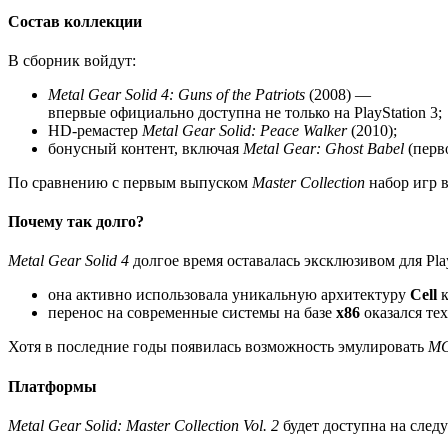
Состав коллекции
В сборник войдут:
Metal Gear Solid 4: Guns of the Patriots
(2008) —
впервые официально доступна не только на PlayStation 3;
HD‑ремастер
Metal Gear Solid: Peace Walker
(2010);
бонусный контент, включая
Metal Gear: Ghost Babel
(перв
По сравнению с первым выпуском
Master Collection
набор игр в
Почему так долго?
Metal Gear Solid 4
долгое время оставалась эксклюзивом для Pla
она активно использовала уникальную архитектуру
Cell
к
перенос на современные системы на базе
x86
оказался те
Хотя в последние годы появилась возможность эмулировать
M
Платформы
Metal Gear Solid: Master Collection Vol. 2
будет доступна на сле