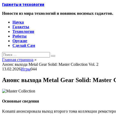
Перейти
Гаджеты и технологии
к
контенту
Новости из мира технологий и новинок носимых гаджетов.
Наука
Гаджеты
Технологии
Роботы
Оружие
Сделай Сам
Search
for:
Главная страница
»
Анонс выхода Metal Gear Solid: Master Collection Vol. 2
13.02.2026
Игры
0
44
Анонс выхода Metal Gear Solid: Master Co
Основные сведения
Konami анонсировала выход второго тома коллекции ремастер