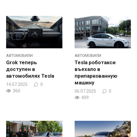
АВТОМОБИЛИ
АВТОМОБИЛИ
Grok теперь
Tesla роботакси
доступен в
въехало в
автомобилях Tesla
припаркованную
машину
14.07.2025
0
360
06.07.2025
0
409