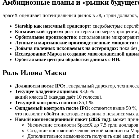
Амбициозные планы и «рынки будущег
SpaceX оценивает потенциальный рынок в 28,5 трлн долларов
Starship как наземный транспорт:
сверхбыстрые перелё
Космический туризм:
рост интереса по мере упрощения д
Орбитальное производство:
использование микрогравит
Лунные и марсианские производственные мощности:
п
Добыча полезных ископаемых на астероидах:
пока без 
Исследование Марса и создание многопланетной цивил
Орбитальные центры обработки данных с ИИ.
Роль Илона Маска
Должности после IPO:
генеральный директор, технически
Текущее владение акциями:
93,6 %
акций класса B (каждая даёт 10 голосов).
Текущий контроль голосов:
85,1 %.
Ожидаемый контроль после IPO:
останется выше 50 %,
что позволит обойти некоторые правила о независимых ди
Новый компенсационный пакет (2026 год):
может прине
Увеличение стоимости SpaceX до 7,5 трлн долларов
Создание постоянной человеческой колонии на Мар
Дополнительно: возможность получить ещё акций п