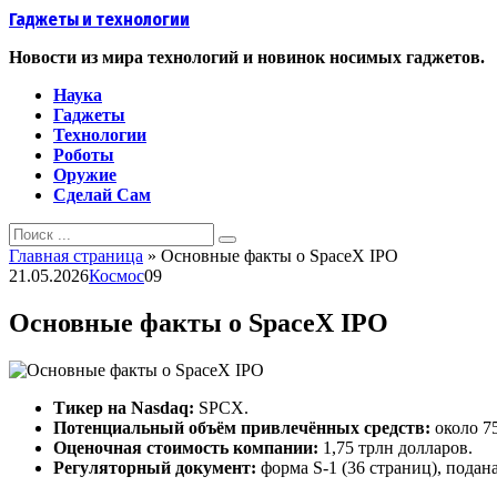
Перейти
Гаджеты и технологии
к
контенту
Новости из мира технологий и новинок носимых гаджетов.
Наука
Гаджеты
Технологии
Роботы
Оружие
Сделай Сам
Search
for:
Главная страница
»
Основные факты о SpaceX IPO
21.05.2026
Космос
0
9
Основные факты о SpaceX IPO
Тикер на Nasdaq:
SPCX.
Потенциальный объём привлечённых средств:
около 75
Оценочная стоимость компании:
1,75 трлн долларов.
Регуляторный документ:
форма S‑1 (36 страниц), подан