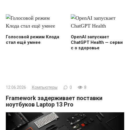
Голосовой режим Клода
OpenAI запускает
стал ещё умнее
ChatGPT Health — серви
с о здоровье
12.06.2026
Компьютеры
0
8
Framework задерживает поставки
ноутбуков Laptop 13 Pro