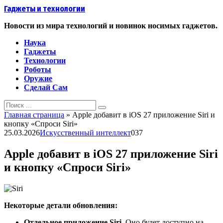
Перейти
Гаджеты и технологии
к
контенту
Новости из мира технологий и новинок носимых гаджетов.
Наука
Гаджеты
Технологии
Роботы
Оружие
Сделай Сам
Search
for:
Главная страница
»
Apple добавит в iOS 27 приложение Siri и
кнопку «Спроси Siri»
25.03.2026
Искусственный интеллект
0
37
Apple добавит в iOS 27 приложение Siri
и кнопку «Спроси Siri»
Некоторые детали обновления:
Отдельное приложение Siri.
Оно будет доступно на