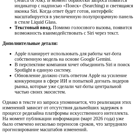
(Search or Ask). В момент обработки запроса появится
индикатор с надписью «Поиск» (Searching) и светящаяся
иконка Siri. Когда ответ будет готов, интерфейс
масштабируется в увеличенную полупрозрачную панель
в стиле Liquid Glass.
Текстовый ввод.
Помимо голосового вызова, появится
возможность взаимодействовать с Siri через текст.
Дополнительные детали:
Apple планирует использовать для работы чат-бота
собственную модель на основе Google Gemini.
В перспективе компания хочет объединить Siri и поиск
Spotlight в единую систему.
Обновление должно стать ответом Apple на усиление
конкуренции в сфере ИИ и попыткой догнать лидеров
рынка, которые уже сделали чат-боты центральной
частью своих экосистем.
Однако в тексте из запроса упоминается, что реализация этих
изменений зависит от отсутствия дальнейших задержек в
процессе редизайна платформы искусственного интеллекта.
На момент публикации информации (март 2026 года) уже
было отмечено несколько переносов сроков, что затрудняло
прогнозирование масштабов изменений.