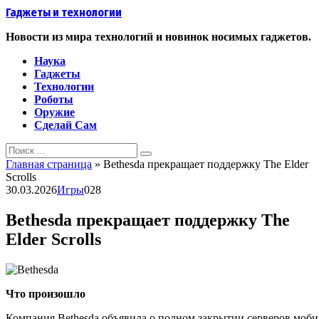
Перейти
Гаджеты и технологии
к
контенту
Новости из мира технологий и новинок носимых гаджетов.
Наука
Гаджеты
Технологии
Роботы
Оружие
Сделай Сам
Search
for:
Главная страница
»
Bethesda прекращает поддержку The Elder
Scrolls
30.03.2026
Игры
0
28
Bethesda прекращает поддержку The
Elder Scrolls
Что произошло
Компания Bethesda объявила о полном закрытии серверов моб