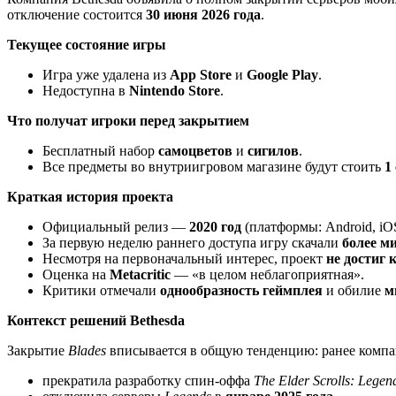
отключение состоится
30 июня 2026 года
.
Текущее состояние игры
Игра уже удалена из
App Store
и
Google Play
.
Недоступна в
Nintendo Store
.
Что получат игроки перед закрытием
Бесплатный набор
самоцветов
и
сигилов
.
Все предметы во внутриигровом магазине будут стоить
1
Краткая история проекта
Официальный релиз —
2020 год
(платформы: Android, iOS
За первую неделю раннего доступа игру скачали
более м
Несмотря на первоначальный интерес, проект
не достиг 
Оценка на
Metacritic
— «в целом неблагоприятная».
Критики отмечали
однообразность геймплея
и обилие
м
Контекст решений Bethesda
Закрытие
Blades
вписывается в общую тенденцию: ранее комп
прекратила разработку спин‑оффа
The Elder Scrolls: Legen