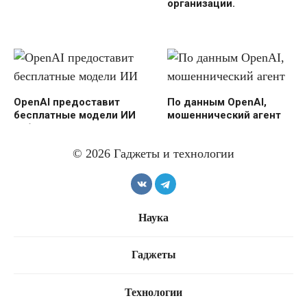
организации.
OpenAI предоставит
По данным OpenAI,
бесплатные модели ИИ
мошеннический агент
избранным
© 2026 Гаджеты и технологии
Наука
Голосовой режим Клода
стал ещё умнее
агент OpenAI несколько
Гаджеты
дней занимался
хакерством
Технологии