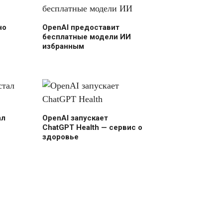
но
OpenAI предоставит
бесплатные модели ИИ
избранным
ал
OpenAI запускает
ChatGPT Health — сервис о
здоровье