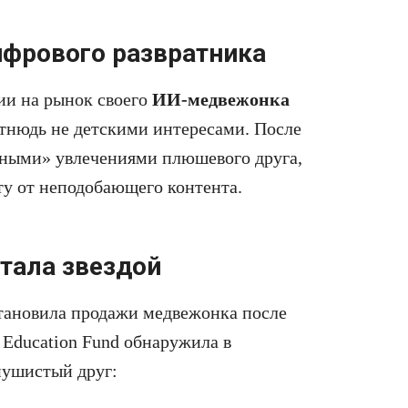
ифрового развратника
ии на рынок своего
ИИ-медвежонка
отнюдь не детскими интересами. После
нными» увлечениями плюшевого друга,
у от неподобающего контента.
тала звездой
тановила продажи медвежонка после
 Education Fund обнаружила в
 пушистый друг: