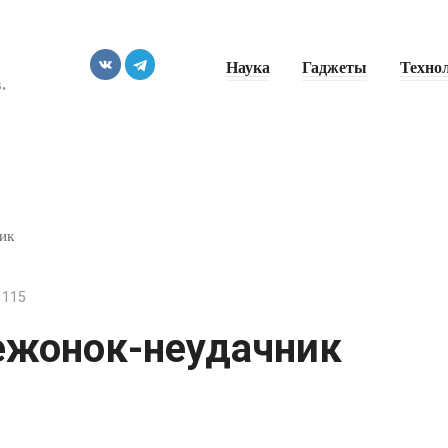
Наука
Гаджеты
Техно
.
ик
115
ежонок-неудачник