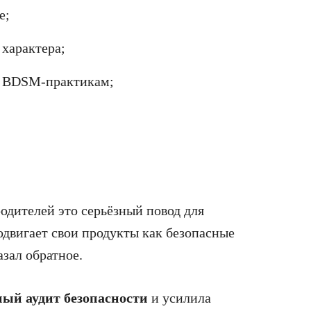
е;
 характера;
о BDSM-практикам;
родителей это серьёзный повод для
одвигает свои продукты как безопасные
зал обратное.
ный аудит безопасности
и усилила