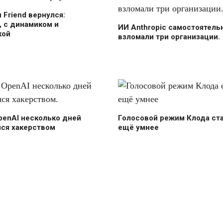
н Friend вернулся:
 с динамиком и
ИИ Anthropic самостоятель
кой
взломали три организации.
penAI несколько дней
Голосовой режим Клода ст
лся хакерством
ещё умнее