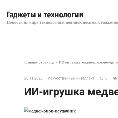
Перейти
к
Гаджеты и технологии
контенту
Новости из мира технологий и новинок носимых гаджетов
Главная страница
»
ИИ-игрушка медвежонок-неудачн
26.11.2025
Искусственный интеллект
0
ИИ-игрушка медв