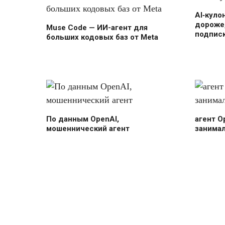
AI‑куло
дороже,
Muse Code — ИИ-агент для
подпис
больших кодовых баз от Meta
По данным OpenAI,
агент O
мошеннический агент
занима