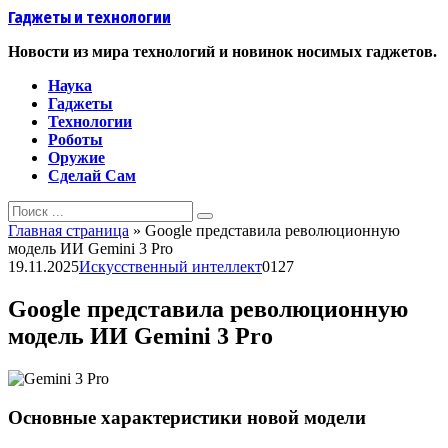
Перейти
Гаджеты и технологии
к
контенту
Новости из мира технологий и новинок носимых гаджетов.
Наука
Гаджеты
Технологии
Роботы
Оружие
Сделай Сам
Search
for:
Главная страница
»
Google представила революционную
модель ИИ Gemini 3 Pro
19.11.2025
Искусственный интеллект
0
127
Google представила революционную
модель ИИ Gemini 3 Pro
Основные характеристики новой модели