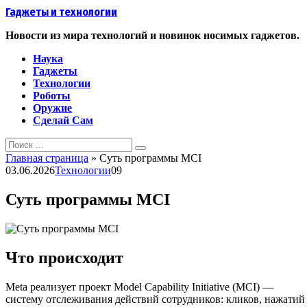
Перейти
Гаджеты и технологии
к
контенту
Новости из мира технологий и новинок носимых гаджетов.
Наука
Гаджеты
Технологии
Роботы
Оружие
Сделай Сам
Search
for:
Главная страница
»
Суть программы MCI
03.06.2026
Технологии
0
9
Суть программы MCI
Что происходит
Meta реализует проект Model Capability Initiative (MCI) —
систему отслеживания действий сотрудников: кликов, нажатий 