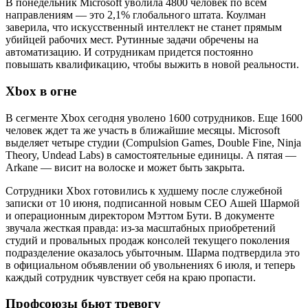
В понедельник Microsoft уволила 4800 человек по всем
направлениям — это 2,1% глобального штата. Коулман
заверила, что искусственный интеллект не станет прямым
убийцей рабочих мест. Рутинные задачи обречены на
автоматизацию. И сотрудникам придется постоянно
повышать квалификацию, чтобы выжить в новой реальности.
Xbox в огне
В сегменте Xbox сегодня уволено 1600 сотрудников. Еще 1600
человек ждет та же участь в ближайшие месяцы. Microsoft
выделяет четыре студии (Compulsion Games, Double Fine, Ninja
Theory, Undead Labs) в самостоятельные единицы. А пятая —
Arkane — висит на волоске и может быть закрыта.
Сотрудники Xbox готовились к худшему после служебной
записки от 10 июня, подписанной новым CEO Ашей Шармой
и операционным директором Мэттом Бути. В документе
звучала жесткая правда: из-за масштабных приобретений
студий и провальных продаж консолей текущего поколения
подразделение оказалось убыточным. Шарма подтвердила это
в официальном объявлении об увольнениях 6 июля, и теперь
каждый сотрудник чувствует себя на краю пропасти.
Профсоюзы бьют тревогу