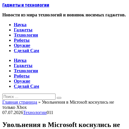
Перейти
Гаджеты и технологии
к
контенту
Новости из мира технологий и новинок носимых гаджетов.
Наука
Гаджеты
Технологии
Роботы
Оружие
Сделай Сам
Наука
Гаджеты
Технологии
Роботы
Оружие
Сделай Сам
Search
for:
Главная страница
»
Увольнения в Microsoft коснулись не
только Xbox
07.07.2026
Технологии
0
11
Увольнения в Microsoft коснулись не