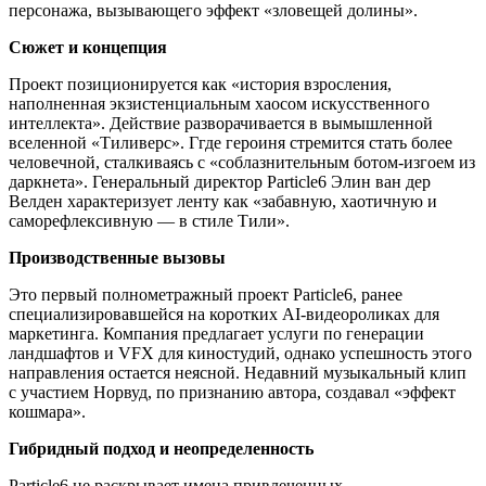
персонажа, вызывающего эффект «зловещей долины».
Сюжет и концепция
Проект позиционируется как «история взросления,
наполненная экзистенциальным хаосом искусственного
интеллекта». Действие разворачивается в вымышленной
вселенной «Тиливерс». Ггде героиня стремится стать более
человечной, сталкиваясь с «соблазнительным ботом-изгоем из
даркнета». Генеральный директор Particle6 Элин ван дер
Велден характеризует ленту как «забавную, хаотичную и
саморефлексивную — в стиле Тили».
Производственные вызовы
Это первый полнометражный проект Particle6, ранее
специализировавшейся на коротких AI-видеороликах для
маркетинга. Компания предлагает услуги по генерации
ландшафтов и VFX для киностудий, однако успешность этого
направления остается неясной. Недавний музыкальный клип
с участием Норвуд, по признанию автора, создавал «эффект
кошмара».
Гибридный подход и неопределенность
Particle6 не раскрывает имена привлеченных