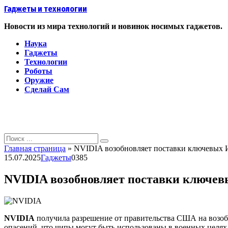
Перейти
Гаджеты и технологии
к
контенту
Новости из мира технологий и новинок носимых гаджетов.
Наука
Гаджеты
Технологии
Роботы
Оружие
Сделай Сам
Search
for:
Главная страница
»
NVIDIA возобновляет поставки ключевых 
15.07.2025
Гаджеты
0
385
NVIDIA возобновляет поставки ключев
NVIDIA
получила разрешение от правительства США на возо
опасений, что чипы могут быть использованы в военных целях