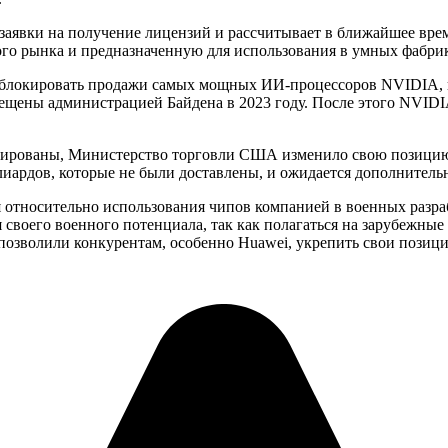
заявки на получение лицензий и рассчитывает в ближайшее вре
ого рынка и предназначенную для использования в умных фабрик
ли блокировать продажи самых мощных ИИ-процессоров NVIDIA,
рещены администрацией Байдена в 2023 году. После этого NVIDI
локированы, Министерство торговли США изменило свою позици
лиардов, которые не были доставлены, и ожидается дополнительн
 относительно использования чипов компанией в военных разра
своего военного потенциала, так как полагаться на зарубежные
позволили конкурентам, особенно Huawei, укрепить свои позици