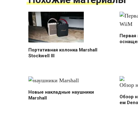
Первая 
оснаще
Портативная колонка Marshall
Stockwell III
Новые накладные наушники
Обзор н
Marshall
ем Den