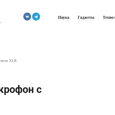
Наука
Гаджеты
Техно
.
ъемом XLR
икрофон с