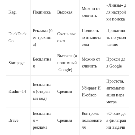
«Линзы» д
Можно от
Kagi
Подписка
Высокая
ля настрой
ключить
ки поиска
Реклама (б
Полность
Приватнос
DuckDuck
Очень выс
ез трекинг
ю отключа
ть по умол
Go
окая
а)
емы
чанию
Высокая (а
Бесплатна
Можно от
Прокси дл
Startpage
нонимный
я
ключить
я Google
Google)
Простота,
Бесплатна
Убирает И
автоматиз
&udm=14
я (открыт
Средняя
И‑обзор
ация пара
ый код)
метра
Бесплатна
Контроль
«Очки» дл
Brave
я +
Средняя
пользовате
я фильтрац
реклама
ля
ии выдачи