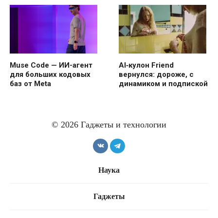
Muse Code — ИИ-агент
AI‑кулон Friend
для больших кодовых
вернулся: дороже, с
баз от Meta
динамиком и подпиской
© 2026 Гаджеты и технологии
OpenAI предоставит
бесплатные модели ИИ
Наука
избранным
ИИ Anthropic
самостоятельно
Гаджеты
взломали три
организации.