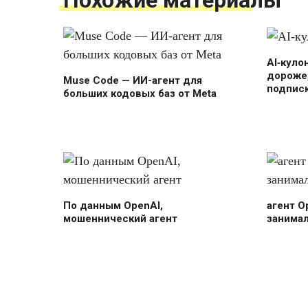
Похожие материалы
AI‑куло
дороже,
Muse Code — ИИ-агент для
подпис
больших кодовых баз от Meta
По данным OpenAI,
агент O
мошеннический агент
занима