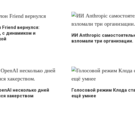
н Friend вернулся:
 с динамиком и
ИИ Anthropic самостоятель
кой
взломали три организации.
penAI несколько дней
Голосовой режим Клода ст
лся хакерством
ещё умнее