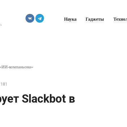
Наука
Гаджеты
Техно
.
в «ИИ-компаньона»
181
ует Slackbot в