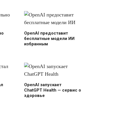
но
OpenAI предоставит
бесплатные модели ИИ
избранным
ал
OpenAI запускает
ChatGPT Health — сервис о
здоровье