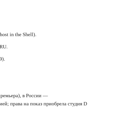
st in the Shell).
RU.
9).
премьера), в России —
ей; права на показ приобрела студия D