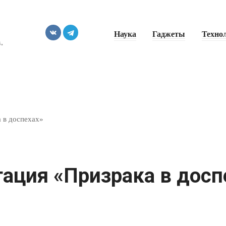
Наука
Гаджеты
Техно
.
 в доспехах»
ация «Призрака в досп