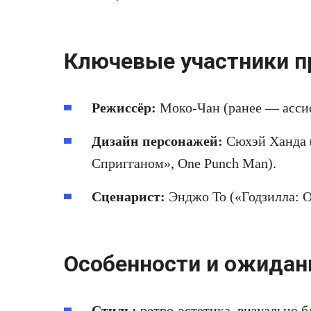
Ключевые участники п
Режиссёр:
Моко‑Чан (ранее — ассис
Дизайн персонажей:
Сюхэй Ханда (
Спригганом», One Punch Man).
Сценарист:
Энджо То («Годзилла: О
Особенности и ожидан
Стиль:
ретро‑эстетика, визуально 