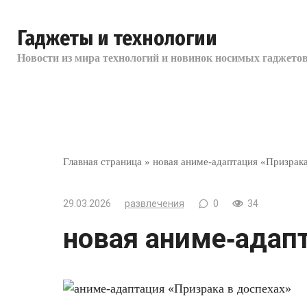
Перейти
к
Гаджеты и технологии
контенту
Новости из мира технологий и новинок носимых гаджетов
Главная страница
»
новая аниме‑адаптация «Призрака
29.03.2026
развлечения
0
34
новая аниме‑адапт