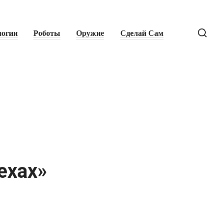
логии
Роботы
Оружие
Сделай Сам
ехах»