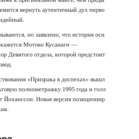
емится вернуть аутентичный дух перво
 идейный.
ываются, но заявлено, что история осн
 окажется Мотоко Кусанаги —
йор Девятого отдела, которой предстоит
овод.
ствования «Призрака в доспехах» вышл
ьтовую полнометражку 1995 года и голл
тт Йоханссон. Новая версия позиционир
кам.
ера