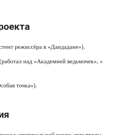
роекта
тент режиссёра в «Дандадане»).
работал над «Академией ведьмочек», «
собая точка»).
ия
ближе к оригинальной манге, чем преды