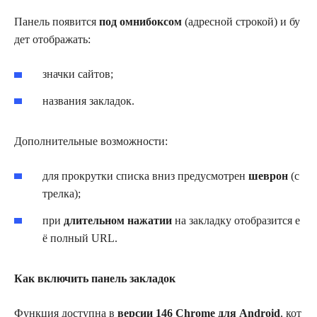
Панель появится
под омнибоксом
(адресной строкой) и бу
дет отображать:
значки сайтов;
названия закладок.
Дополнительные возможности:
для прокрутки списка вниз предусмотрен
шеврон
(с
трелка);
при
длительном нажатии
на закладку отобразится е
ё полный URL.
Как включить панель закладок
Функция доступна в
версии 146 Chrome для Android
, кот