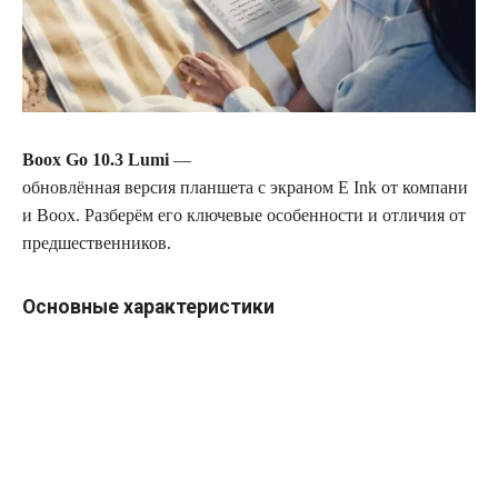
Boox Go 10.3 Lumi
—
обновлённая версия планшета с экраном E Ink от компани
и Boox. Разберём его ключевые особенности и отличия от
предшественников.
Основные характеристики
Дисплей:
10,3‑дюймовый экран E Ink.
Подсветка:
фронтальная подсветка —
позволяет комфортно пользоваться планшетом при с
лабом освещении.