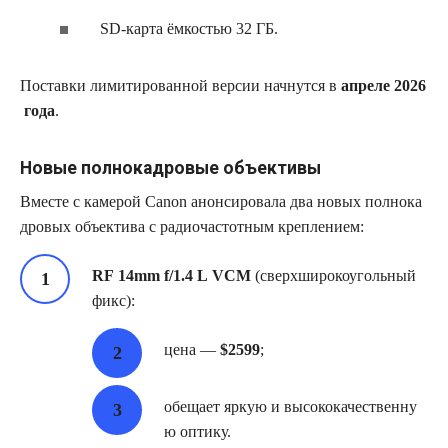
SD‑карта ёмкостью 32 ГБ.
Поставки лимитированной версии начнутся в
апреле 2026
года
.
Новые полнокадровые объективы
Вместе с камерой Canon анонсировала два новых полнока
дровых объектива с радиочастотным креплением:
RF 14mm f/1.4 L VCM
(сверхширокоугольный
фикс):
цена —
$2599
;
обещает яркую и высококачественну
ю оптику.