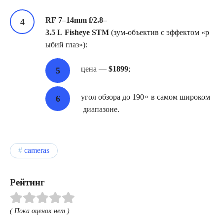
RF 7–14mm f/2.8–
3.5 L Fisheye STM
(зум‑объектив с эффектом «р
ыбий глаз»):
цена —
$1899
;
угол обзора до 190∘ в самом широком
диапазоне.
cameras
Рейтинг
( Пока оценок нет )