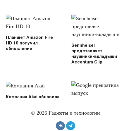
Планшет Amazon Fire
HD 10 получил
Sennheiser
обновление
представляет
наушники-вкладыши
Accentum Clip
Компания Akai обновила
рабочие станции MPC
Google прекратила
One и Key 37
выпуск устройств Nest
© 2026 Гаджеты и технологии
Home Mini