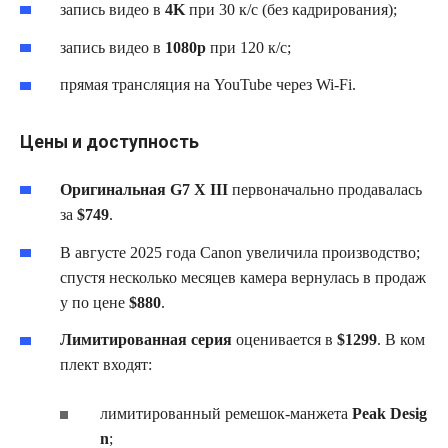
запись видео в
4K
при 30 к/с (без кадрирования);
запись видео в
1080p
при 120 к/с;
прямая трансляция на YouTube через Wi‑Fi.
Цены и доступность
Оригинальная G7 X III
первоначально продавалась
за
$749
.
В августе 2025 года Canon увеличила производство;
спустя несколько месяцев камера вернулась в продаж
у по цене
$880
.
Лимитированная серия
оценивается в
$1299
. В ком
плект входят:
лимитированный ремешок‑манжета
Peak Desig
n
;