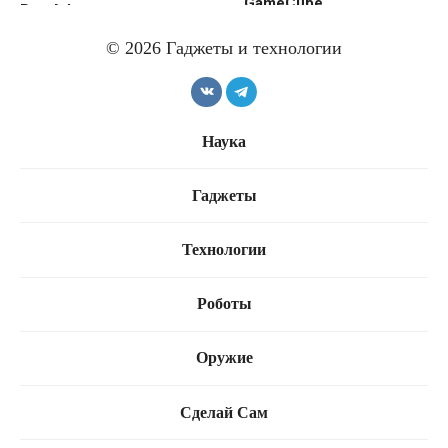
GameCube
Boy Advance
© 2026 Гаджеты и технологии
Наука
Sony прекращает
Ubisoft закрывает свою
Гаджеты
производство дисков
странную NFT-игру
для PS5
Технологии
Роботы
Оружие
Сделай Сам