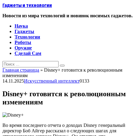
Перейти
Гаджеты и технологии
к
контенту
Новости из мира технологий и новинок носимых гаджетов.
Наука
Гаджеты
Технологии
Роботы
Оружие
Сделай Сам
Search
for:
Главная страница
»
Disney+ готовится к революционным
изменениям
14.11.2025
Искусственный интеллект
0
133
Disney+ готовится к революционным
изменениям
Во время последнего отчета о доходах Disney генеральный
директор Боб Айгер рассказал о следующих шагах для