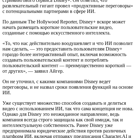
стримингового сервиса Disney+. Он отметил, что
развлекательный гигант провел «продуктивные переговоры»
с потенциальными партнерами в сфере ИИ.
По данным The Hollywood Reporter, Disney+ вскоре может
начать размещать короткие пользовательские видео,
созданные с помощью искусственного интеллекта.
«То, что нас действительно воодушевляет и что ИИ позволит
нам сделать, — это предоставить пользователям Disney+
гораздо более интерактивный опыт, включая возможность
создавать пользовательский контент и потреблять
пользовательский контент — преимущественно короткий —
от других», — заявил Айгер.
Он не уточнил, с какими компаниями Disney ведет
переговоры, и не назвал сроки появления функций на основе
ИИ.
Уже существует множество способов создавать и делиться
видео с использованием ИИ, так что сама концепция не нова.
Однако для Disney это неожиданное направление, ведь
компания всегда строго защищала как свой имидж, так и
интеллектуальную собственность. Ранее Disney уже
предпринимала юридические действия против различных
платформ ИИ, включая отправку предписания Character.AI и