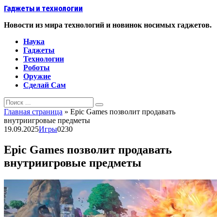
Перейти
Гаджеты и технологии
к
контенту
Новости из мира технологий и новинок носимых гаджетов.
Наука
Гаджеты
Технологии
Роботы
Оружие
Сделай Сам
Search
for:
Главная страница
»
Epic Games позволит продавать
внутриигровые предметы
19.09.2025
Игры
0
230
Epic Games позволит продавать
внутриигровые предметы