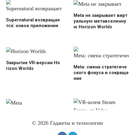
Meta не закрывает вирт
Supernatural возвращае
уальную метавселенну
тся: новое приложение
ю Horizon Worlds
Закрытие VR‑версии Ho
Meta: смена стратегиче
rizon Worlds
ского фокуса и сокраще
ния
Meta откладывает
выпуск новых очков до
VR-шлем Steam Frame
© 2026 Гаджеты и технологии
2027 года
от Valve