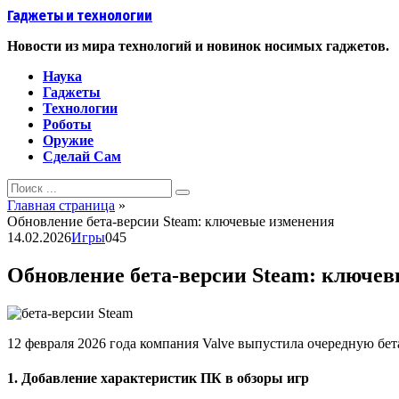
Перейти
Гаджеты и технологии
к
контенту
Новости из мира технологий и новинок носимых гаджетов.
Наука
Гаджеты
Технологии
Роботы
Оружие
Сделай Сам
Search
for:
Главная страница
»
Обновление бета‑версии Steam: ключевые изменения
14.02.2026
Игры
0
45
Обновление бета‑версии Steam: ключе
12 февраля 2026 года компания Valve выпустила очередную бе
1. Добавление характеристик ПК в обзоры игр