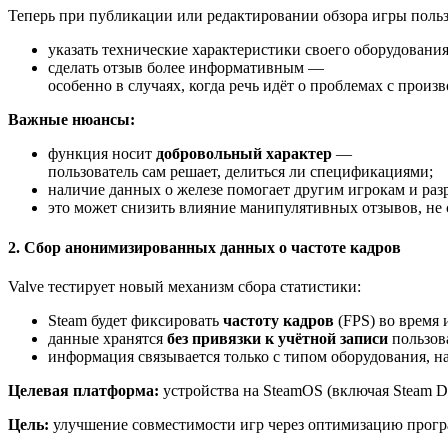
Теперь при публикации или редактировании обзора игры польз
указать технические характеристики своего оборудования
сделать отзыв более информативным —
особенно в случаях, когда речь идёт о проблемах с произ
Важные нюансы:
функция носит
добровольный характер
—
пользователь сам решает, делиться ли спецификациями;
наличие данных о железе помогает другим игрокам и ра
это может снизить влияние манипулятивных отзывов, не 
2. Сбор анонимизированных данных о частоте кадров
Valve тестирует новый механизм сбора статистики:
Steam будет фиксировать
частоту кадров
(FPS) во время 
данные хранятся
без привязки к учётной записи
пользов
информация связывается только с типом оборудования, на
Целевая платформа:
устройства на SteamOS (включая Steam D
Цель:
улучшение совместимости игр через оптимизацию програ