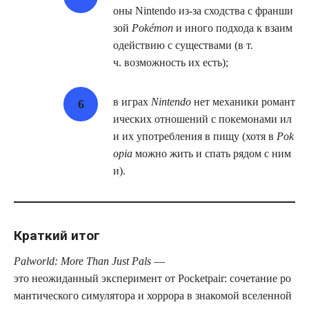
оны Nintendo из‑за сходства с франши
зой
Pokémon
и иного подхода к взаим
одействию с существами (в т.
ч. возможность их есть);
в играх
Nintendo
нет механики романт
ических отношений с покемонами ил
и их употребления в пищу (хотя в
Pok
opia
можно жить и спать рядом с ним
и).
Краткий итог
Palworld: More Than Just Pals
—
это неожиданный эксперимент от Pocketpair: сочетание ро
мантического симулятора и хоррора в знакомой вселенной