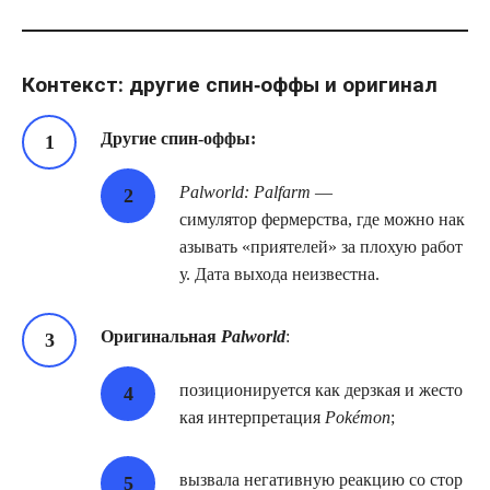
Контекст: другие спин‑оффы и оригинал
Другие спин‑оффы:
Palworld: Palfarm
—
симулятор фермерства, где можно нак
азывать «приятелей» за плохую работ
у. Дата выхода неизвестна.
Оригинальная
Palworld
:
позиционируется как дерзкая и жесто
кая интерпретация
Pokémon
;
вызвала негативную реакцию со стор