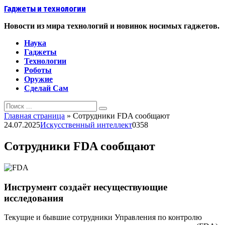
Перейти
Гаджеты и технологии
к
контенту
Новости из мира технологий и новинок носимых гаджетов.
Наука
Гаджеты
Технологии
Роботы
Оружие
Сделай Сам
Search
for:
Главная страница
»
Сотрудники FDA сообщают
24.07.2025
Искусственный интеллект
0
358
Сотрудники FDA сообщают
Инструмент создаёт несуществующие
исследования
Текущие и бывшие сотрудники Управления по контролю