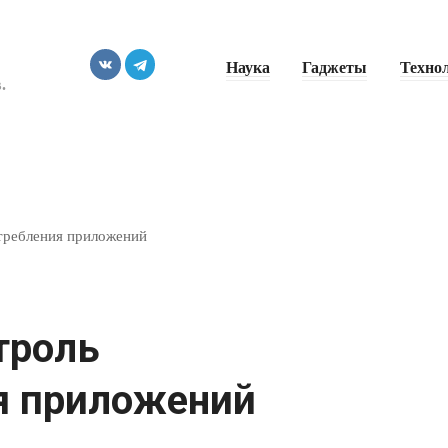
Наука
Гаджеты
Техно
.
отребления приложений
троль
я приложений