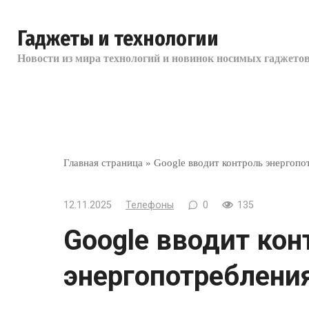
Перейти
к
Гаджеты и технологии
контенту
Новости из мира технологий и новинок носимых гаджетов
Главная страница
»
Google вводит контроль энергоп
12.11.2025
Телефоны
0
135
Google вводит кон
энергопотреблени