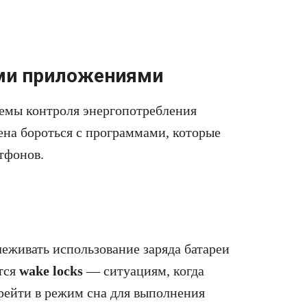
ыми приложениями
темы контроля энергопотребления
ена бороться с программами, которые
тфонов.
леживать использование заряда батареи
тся
wake locks
— ситуациям, когда
рейти в режим сна для выполнения