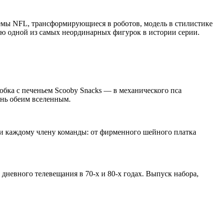
емы NFL, трансформирующиеся в роботов, модель в стилистике
ию одной из самых неординарных фигурок в истории серии.
робка с печеньем Scooby Snacks — в механического пса
ань обеим вселенным.
ми каждому члену команды: от фирменного шейного платка
невного телевещания в 70-х и 80-х годах. Выпуск набора,