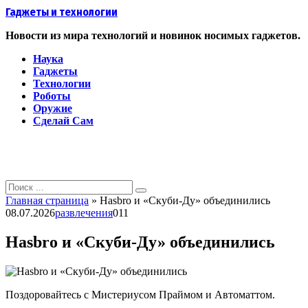
Перейти
Гаджеты и технологии
к
контенту
Новости из мира технологий и новинок носимых гаджетов.
Наука
Гаджеты
Технологии
Роботы
Оружие
Сделай Сам
Search
for:
Главная страница
»
Hasbro и «Скуби-Ду» объединились
08.07.2026
развлечения
0
11
Hasbro и «Скуби-Ду» объединились
Поздоровайтесь с Мистериусом Праймом и Автоматтом.