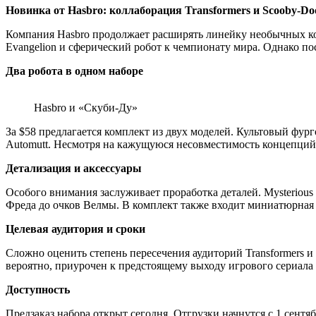
Новинка от Hasbro: коллаборация Transformers и Scooby-Do
Компания Hasbro продолжает расширять линейку необычных ко
Evangelion и сферический робот к чемпионату мира. Однако п
Два робота в одном наборе
Hasbro и «Скуби-Ду»
За $58 предлагается комплект из двух моделей. Культовый фург
Automutt. Несмотря на кажущуюся несовместимость концепций,
Детализация и аксессуары
Особого внимания заслуживает проработка деталей. Mysterio
Фреда до очков Велмы. В комплект также входит миниатюрная
Целевая аудитория и сроки
Сложно оценить степень пересечения аудиторий Transformers 
вероятно, приурочен к предстоящему выходу игрового сериала N
Доступность
Предзаказ набора открыт сегодня. Отгрузки начнутся с 1 сентяб