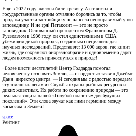
Еще в 2022 году экологи били тревогу. Активисты и
государственные органы отчаянно боролись за то, чтобы
продажа участка застройщику не нанесла непоправимый урон
заповеднику. И не зря! Патаксент — это не просто
заповедник. Основанный президентом Франклином Д.
Рузвельтом в 1936 году, он стал единственным в США
убежищем дикой природы, созданным специально для
научных исследований. Представьте: 13 000 акров, где кипит
жизнь, где сохраняют биоразнообразие и одновременно дарят
людям возможность прикоснуться к природе!
«Более шести десятилетий Центр Годдарда помогал
человечеству познавать Землю, — с гордостью заявил Джеймс
Данн, директор центра. — И сегодня мы с радостью передаем
эту землю коллегам из Службы охраны рыбных ресурсов и
диких животных. Их работа по сохранению природы — это
реальная защита нашей «Голубой планеты» для будущих
поколений». Эти слова звучат как гимн гармонии между
космосом и Землей!
space
Рейтинг