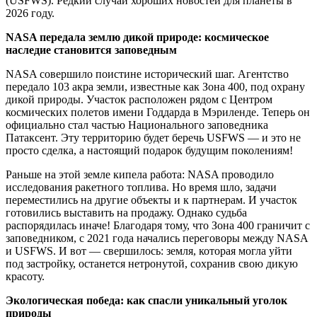
(USFWS). Редкий случай хороших новостей для планеты в
2026 году.
NASA передала землю дикой природе: космическое
наследие становится заповедным
NASA совершило поистине исторический шаг. Агентство
передало 103 акра земли, известные как Зона 400, под охрану
дикой природы. Участок расположен рядом с Центром
космических полетов имени Годдарда в Мэриленде. Теперь он
официально стал частью Национального заповедника
Патаксент. Эту территорию будет беречь USFWS — и это не
просто сделка, а настоящий подарок будущим поколениям!
Раньше на этой земле кипела работа: NASA проводило
исследования ракетного топлива. Но время шло, задачи
переместились на другие объекты и к партнерам. И участок
готовились выставить на продажу. Однако судьба
распорядилась иначе! Благодаря тому, что Зона 400 граничит с
заповедником, с 2021 года начались переговоры между NASA
и USFWS. И вот — свершилось: земля, которая могла уйти
под застройку, останется нетронутой, сохранив свою дикую
красоту.
Экологическая победа: как спасли уникальный уголок
природы