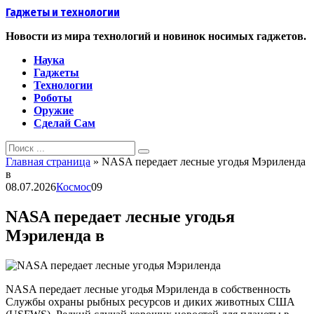
Перейти
Гаджеты и технологии
к
контенту
Новости из мира технологий и новинок носимых гаджетов.
Наука
Гаджеты
Технологии
Роботы
Оружие
Сделай Сам
Search
for:
Главная страница
»
NASA передает лесные угодья Мэриленда
в
08.07.2026
Космос
0
9
NASA передает лесные угодья
Мэриленда в
NASA передает лесные угодья Мэриленда в собственность
Службы охраны рыбных ресурсов и диких животных США