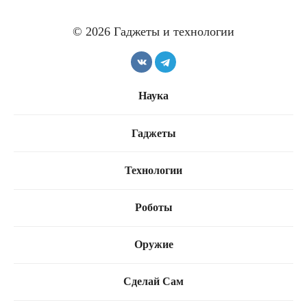
© 2026 Гаджеты и технологии
Наука
Meta снимает
ограничения в своих
Ultrahuman полностью
смарт-очках
Гаджеты
переделывает свое
приложение
Технологии
Роботы
Оружие
Сделай Сам