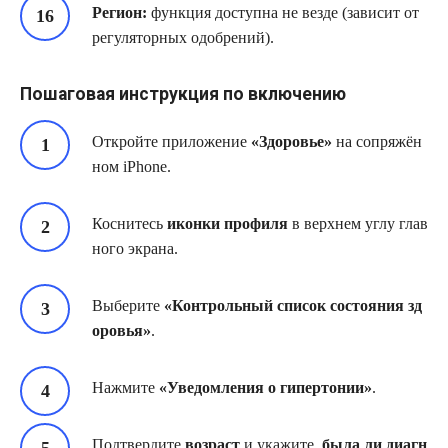
Регион:
функция доступна не везде (зависит от
регуляторных одобрений).
Пошаговая инструкция по включению
Откройте приложение
«Здоровье»
на сопряжён
ном iPhone.
Коснитесь
иконки профиля
в верхнем углу глав
ного экрана.
Выберите
«Контрольный список состояния зд
оровья»
.
Нажмите
«Уведомления о гипертонии»
.
Подтвердите
возраст
и укажите,
была ли диагн