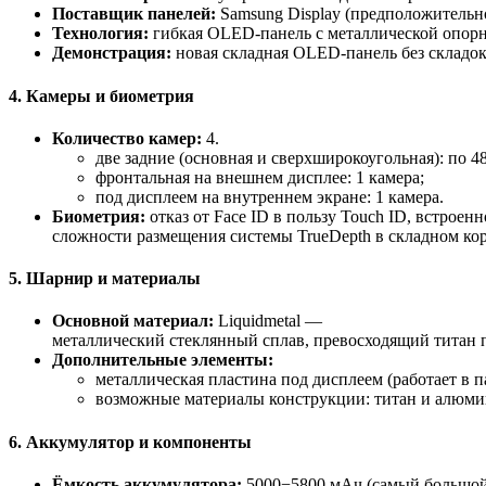
Поставщик панелей:
Samsung Display (предположительно
Технология:
гибкая OLED‑панель с металлической опорн
Демонстрация:
новая складная OLED‑панель без складок
4. Камеры и биометрия
Количество камер:
4.
две задние (основная и сверхширокоугольная): по 4
фронтальная на внешнем дисплее: 1 камера;
под дисплеем на внутреннем экране: 1 камера.
Биометрия:
отказ от Face ID в пользу Touch ID, встроен
сложности размещения системы TrueDepth в складном кор
5. Шарнир и материалы
Основной материал:
Liquidmetal —
металлический стеклянный сплав, превосходящий титан п
Дополнительные элементы:
металлическая пластина под дисплеем (работает в п
возможные материалы конструкции: титан и алюми
6. Аккумулятор и компоненты
Ёмкость аккумулятора:
5000−5800 мАч (самый большой 