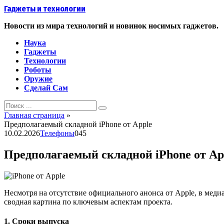
Перейти
Гаджеты и технологии
к
контенту
Новости из мира технологий и новинок носимых гаджетов.
Наука
Гаджеты
Технологии
Роботы
Оружие
Сделай Сам
Search
for:
Главная страница
»
Предполагаемый складной iPhone от Apple
10.02.2026
Телефоны
0
45
Предполагаемый складной iPhone от Ap
Несмотря на отсутствие официального анонса от Apple, в мед
сводная картина по ключевым аспектам проекта.
1. Сроки выпуска