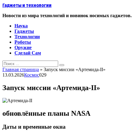
Перейти
Гаджеты и технологии
к
контенту
Новости из мира технологий и новинок носимых гаджетов.
Наука
Гаджеты
Технологии
Роботы
Оружие
Сделай Сам
Search
for:
Главная страница
»
Запуск миссии «Артемида‑II»
13.03.2026
Космос
0
29
Запуск миссии «Артемида‑II»
обновлённые планы NASA
Даты и временные окна