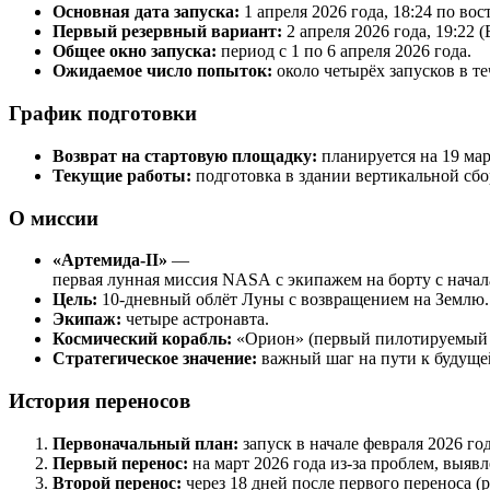
Основная дата запуска:
1 апреля 2026 года, 18:24 по во
Первый резервный вариант:
2 апреля 2026 года, 19:22 (
Общее окно запуска:
период с 1 по 6 апреля 2026 года.
Ожидаемое число попыток:
около четырёх запусков в т
График подготовки
Возврат на стартовую площадку:
планируется на 19 март
Текущие работы:
подготовка в здании вертикальной сбо
О миссии
«Артемида‑II»
—
первая лунная миссия NASA с экипажем на борту с начала
Цель:
10‑дневный облёт Луны с возвращением на Землю.
Экипаж:
четыре астронавта.
Космический корабль:
«Орион» (первый пилотируемый п
Стратегическое значение:
важный шаг на пути к будущей
История переносов
Первоначальный план:
запуск в начале февраля 2026 год
Первый перенос:
на март 2026 года из‑за проблем, выяв
Второй перенос:
через 18 дней после первого переноса (р