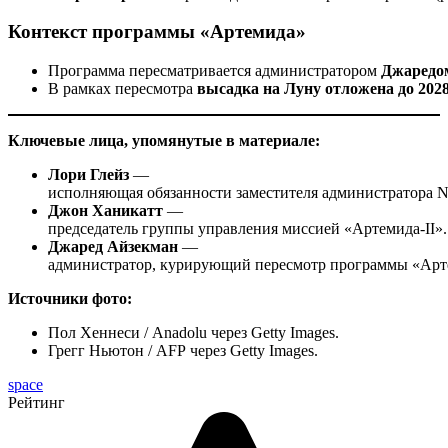
Контекст программы «Артемида»
Программа пересматривается администратором
Джаредо
В рамках пересмотра
высадка на Луну отложена до 2028
Ключевые лица, упомянутые в материале:
Лори Глейз
—
исполняющая обязанности заместителя администратора 
Джон Ханикатт
—
председатель группы управления миссией «Артемида‑II».
Джаред Айзекман
—
администратор, курирующий пересмотр программы «Арт
Источники фото:
Пол Хеннеси / Anadolu через Getty Images.
Грегг Ньютон / AFP через Getty Images.
space
Рейтинг