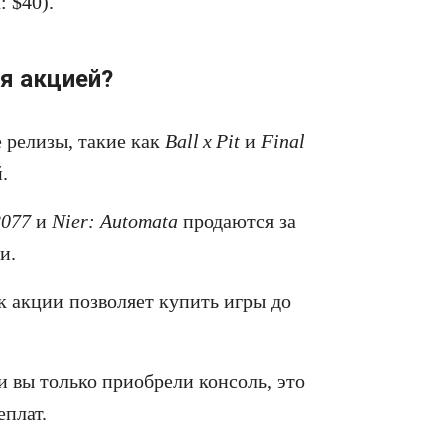
 $40).
я акцией?
 релизы, такие как
Ball x Pit
и
Final
.
2077
и
Nier: Automata
продаются за
и.
к акции позволяет купить игры до
и вы только приобрели консоль, это
еплат.