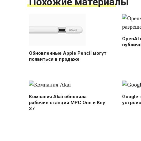
Похожие материалы
OpenAI 
публичн
Обновленные Apple Pencil могут
появиться в продаже
Компания Akai обновила
Google 
рабочие станции MPC One и Key
устройс
37