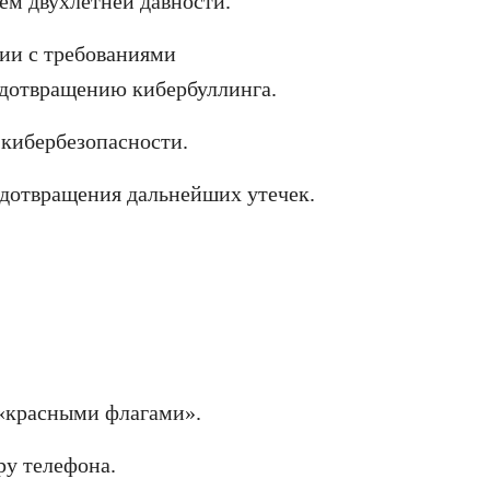
ем двухлетней давности.
ии с требованиями
едотвращению кибербуллинга.
кибербезопасности.
едотвращения дальнейших утечек.
«красными флагами».
ру телефона.