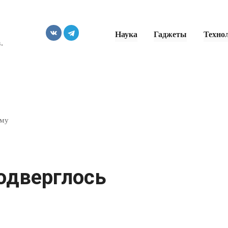
Наука
Гаджеты
Техно
.
ому
одверглось