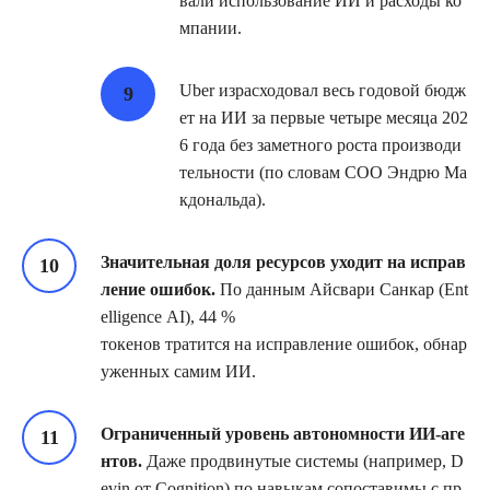
вали использование ИИ и расходы ко
мпании.
Uber израсходовал весь годовой бюдж
ет на ИИ за первые четыре месяца 202
6 года без заметного роста производи
тельности (по словам COO Эндрю Ма
кдональда).
Значительная доля ресурсов уходит на исправ
ление ошибок.
По данным Айсвари Санкар (Ent
elligence AI), 44 %
токенов тратится на исправление ошибок, обнар
уженных самим ИИ.
Ограниченный уровень автономности ИИ‑аге
нтов.
Даже продвинутые системы (например, D
evin от Cognition) по навыкам сопоставимы с пр