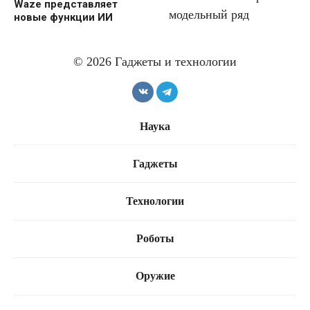
Waze представляет
новые функции ИИ
Volkswagen значительно
сократит модельный
© 2026 Гаджеты и технологии
ряд
Наука
Tesla на автопилоте
врезалась в жилой дом
Гаджеты
Tesla расширяет сервис
в Техасе
роботакси
Технологии
Роботы
Оружие